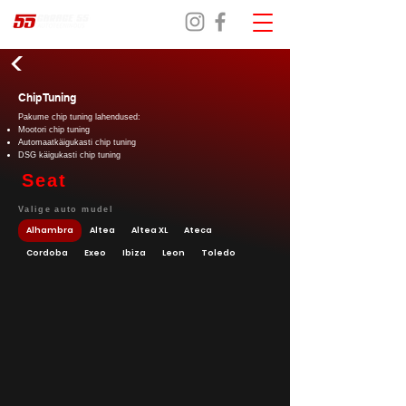
Chip Tuning
Pakume chip tuning lahendused:
Mootori chip tuning
Automaatkäigukasti chip tuning
DSG käigukasti chip tuning
Seat
Valige auto mudel
Alhambra
Altea
Altea XL
Ateca
Cordoba
Exeo
Ibiza
Leon
Toledo