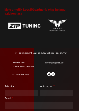
Meie ametlik koostööpartnerid chip-tuningu
valdkonnas:
Küsi lisainfot või saada tellimuse soov:
Tehase 16c
info@garage55.ee
51013 Tartu, Estonia
+372 58 878 993
Teie nimi:
Auto reg.nr.
Email