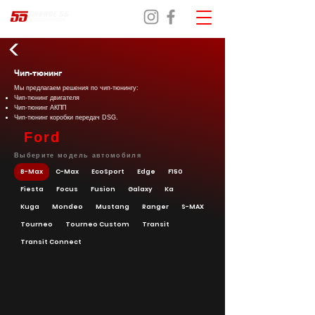
Чип-тюнинг
Мы предлагаем решения по чип-тюнингу:
Чип-тюнинг двигателя
Чип-тюнинг АКПП
Чип-тюнинг коробки передач DSG.
Ford
Выберите модель автомобиля
B-Max
C-Max
EcoSport
Edge
F150
Fiesta
Focus
Fusion
Galaxy
Ka
Kuga
Mondeo
Mustang
Ranger
S-MAX
Tourneo
Tourneo Custom
Transit
Transit Connect