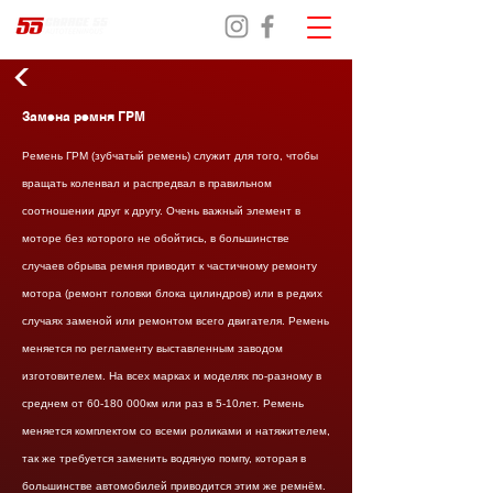
Замена ремня ГРМ
Ремень ГРМ (зубчатый ремень) служит для того, чтобы
вращать коленвал и распредвал в правильном
соотношении друг к другу. Очень важный элемент в
моторе без которого не обойтись, в большинстве
случаев обрыва ремня приводит к частичному ремонту
мотора (ремонт головки блока цилиндров) или в редких
случаях заменой или ремонтом всего двигателя. Ремень
меняется по регламенту выставленным заводом
изготовителем. На всех марках и моделях по-разному в
среднем от
60-180 000
км или раз в 5-10лет. Ремень
меняется комплектом со всеми роликами и натяжителем,
так же требуется заменить водяную помпу, которая в
большинстве автомобилей приводится этим же ремнём.