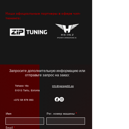
Наши официальные партнеры в сфере чип-
тюнинга:
Запросите дополнительную информацию или
отправьте запрос на заказ:
Tehase 16c
info@garage55.ee
51013 Tartu, Estonia
+372 58 878 993
Имя
Рег. номер машины
Email