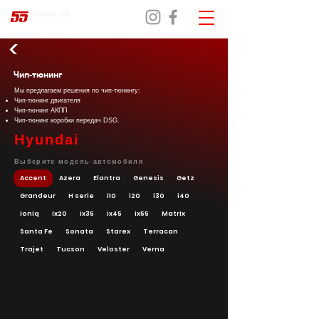
Чип-тюнинг
Мы предлагаем решения по чип-тюнингу:
Чип-тюнинг двигателя
Чип-тюнинг АКПП
Чип-тюнинг коробки передач DSG.
Hyundai
Выберите модель автомобиля
Accent
Azera
Elantra
Genesis
Getz
Grandeur
H serie
i10
i20
i30
i40
Ioniq
ix20
ix35
ix45
ix55
Matrix
Santa Fe
Sonata
Starex
Terracan
Trajet
Tucson
Veloster
Verna