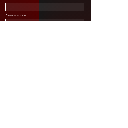
Ваши вопросы
Отправить
S.A.L. Grupp. OÜ
E-mail:
info@garage55.ee
Часы работы: Пн-Пт: 9 - 18
Tehnika tn 24, 50104 Tartu
Tel.
+372 58 878 993
Суб: по договорённости