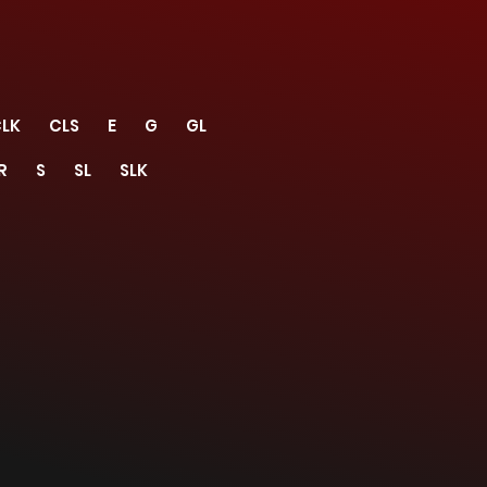
LK
CLS
E
G
GL
R
S
SL
SLK