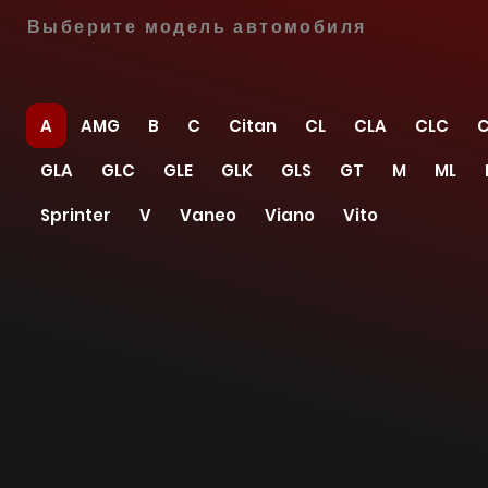
Выберите модель автомобиля
A
AMG
B
C
Citan
CL
CLA
CLC
C
GLA
GLC
GLE
GLK
GLS
GT
M
ML
Sprinter
V
Vaneo
Viano
Vito