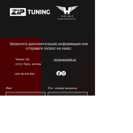
Запросите дополнительную информацию или
отправьте запрос на заказ:
Tehase 16c
info@garage55.ee
51013 Tartu, Estonia
+372 58 878 993
Имя
Рег. номер машины
Email
Ваши вопросы