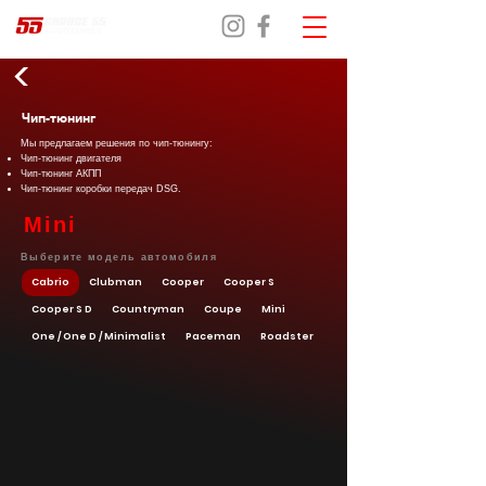
Чип-тюнинг
Мы предлагаем решения по чип-тюнингу:
Чип-тюнинг двигателя
Чип-тюнинг АКПП
Чип-тюнинг коробки передач DSG.
Mini
Выберите модель автомобиля
Cabrio
Clubman
Cooper
Cooper S
Cooper S D
Countryman
Coupe
Mini
One / One D / Minimalist
Paceman
Roadster